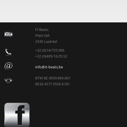
IT-Beats
Plein18A
2430 Laakdal
+32 (0)14/755.996
+32 (0)495/16.05.52
info@it-beats.be
BTW BE 0659.894.067
BE36 4577 0556 6181