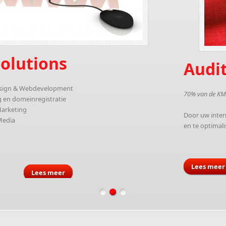
Audit
t
70% van de KMO's betaald teveel aan ICT 
Door uw internet en telefonie abonn
en te optimaliseren besparen 70% van
Lees meer